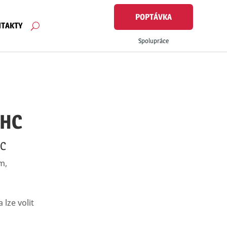
POPTÁVKA
TAKTY
Spolupráce
 HC
HC
m,
lze volit