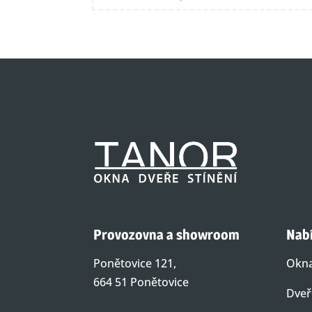
Provozovna a showroom
Nab
Ponětovice 121,
Okn
664 51 Ponětovice
Dveř