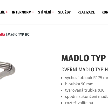
EŘE
INTERNORM
STÍNĚNÍ
SLUŽBY
REALIZACE
KON
dla
|
Madlo TYP HC
MADLO TYP
DVEŘNÍ MADLO TYP 
výchozí oblouk R175 m
hloubka 90 mm
tvarovaná trubka ø30
spodní zakončení madla 
rozteč volitelná