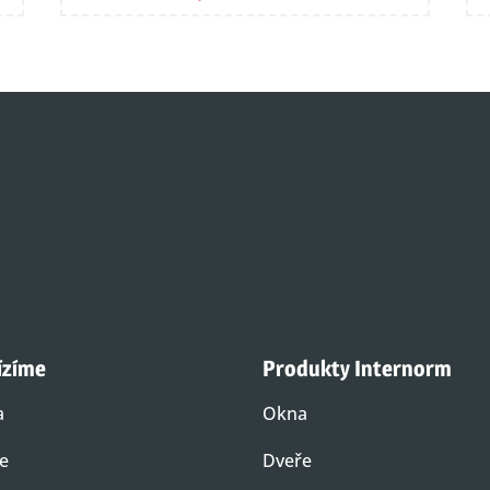
ízíme
Produkty Internorm
a
Okna
e
Dveře