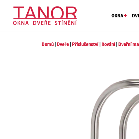
OKNA
DV
Domů
|
Dveře
|
Příslušenství
|
Kování
|
Dveřní ma