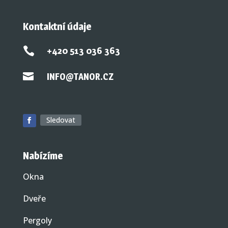
Kontaktní údaje

+420 513 036 363

INFO@TANOR.CZ
Sledovat
Nabízíme
Okna
Dveře
Pergoly