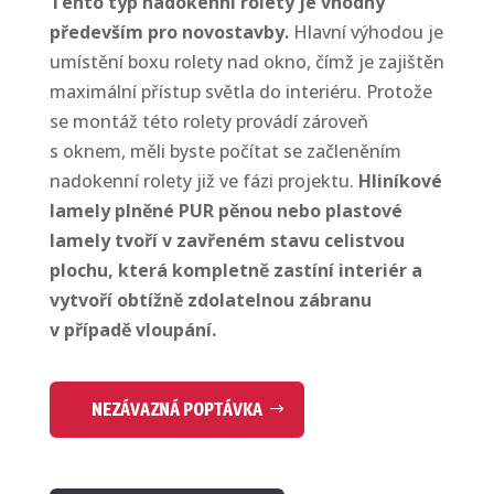
Tento typ nadokenní rolety je vhodný
především pro novostavby.
Hlavní výhodou je
umístění boxu rolety nad okno, čímž je zajištěn
maximální přístup světla do interiéru. Protože
se montáž této rolety provádí zároveň
s oknem, měli byste počítat se začleněním
nadokenní rolety již ve fázi projektu.
Hliníkové
lamely plněné PUR pěnou nebo plastové
lamely tvoří v zavřeném stavu celistvou
plochu, která kompletně zastíní interiér a
vytvoří obtížně zdolatelnou zábranu
v případě vloupání.
NEZÁVAZNÁ POPTÁVKA